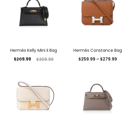
Hermès Kelly Mini II Bag
Hermès Constance Bag
$
209.99
$
259.99
–
$
279.99
$
309.99