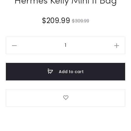
$
209.99
$
309.99
Hermès
Kelly
Mini
II
Add to cart
Bag
quantity