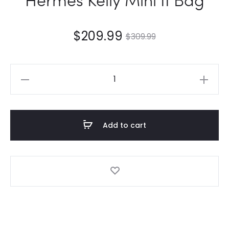
$
209.99
$
309.99
Hermès
Kelly
Mini
II
Add to cart
Bag
quantity