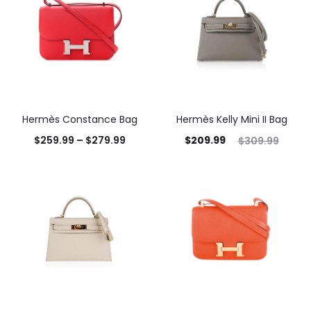
Hermès Constance Bag
Hermès Kelly Mini II Bag
$
259.99
–
$
279.99
$
209.99
$
309.99